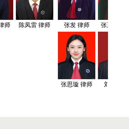
 律师
张发 律师
张正艳 律师
颜志国 
张思璇 律师
刘帅 律师
庄志明 