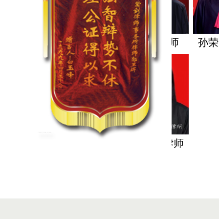
张伟男 律师
吴振 律师
孙荣华 律师
田
陈小希 律师
王琳惠 律师