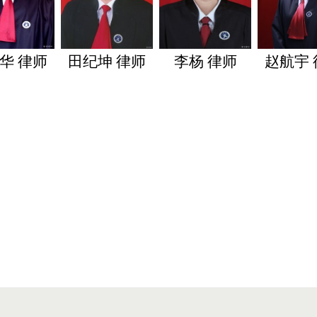
纪坤 律师
李杨 律师
赵航宇 律师
陈凤雷