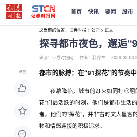
首页
快讯
要闻
股市
您当前的位置：
证券时报
>
公司
>
正文
探寻都市夜色，邂逅“9
来源：证券时报网
作者：韩乔生
2026-02-06 
都市的脉搏：在“91探花”的节奏
点赞
夜幕降临，城市的灯火如同打🙂翻
花”们最活跃的时刻。他们是都市生活
者。他们的“探花”，并非古时文人墨客
物和情感连接的积极追求。