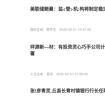
美联储鲍曼：监<管>机:构将制定稳
国际在线
韩乔生
2026-02-01 10:37:49
祥源新—材：有投资灵心巧手公司计
署
人生五味
周伟
2026-02-01 21:58:49
张!彦青灵.丘县长青村镇银行行长