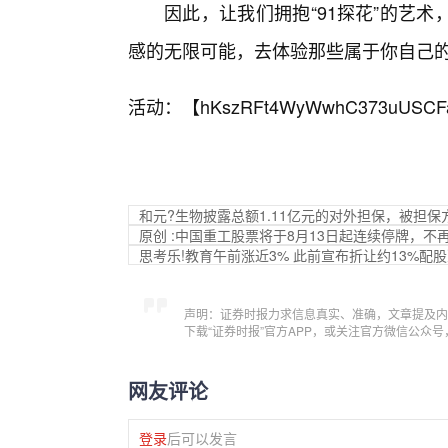
因此，让我们拥抱“91探花”的艺
感的无限可能，去体验那些属于你自己
活动：【
hKszRFt4WyWwhC373uUSCF
和元?生物披露总额1.11亿元的对外担保，被担
原创 :中国重工股票将于8月13日起连续停牌，不
思考乐!教育午前涨近3% 此前宣布折让约13%配股
声明：证券时报力求信息真实、准确，文章提及内
下载“证券时报”官方APP，或关注官方微信公众
网友评论
登录
后可以发言