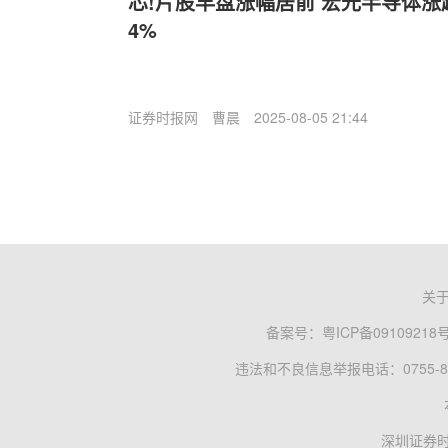
芯!片股早盘涨幅居前 宏光半导体涨
4%
证券时报网
曹晨
2025-08-05 21:44
关
备案号：
粤ICP备09109218
违法和不良信息举报电话：0755-83
深圳证券