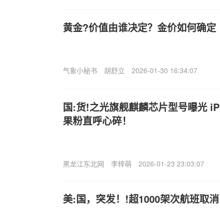
黄金?价值由谁决定？金价如何确定
气象小秘书
胡舒立
2026-01-30 16:34:07
国:货!之光旗舰麒麟芯片型号曝光 iPh
果粉直呼心碎！
黑龙江东北网
李梓萌
2026-01-23 23:03:07
美:国，突发！!超1000架次航班取