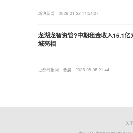
新浪新闻
2026-01-22 14:54:07
龙湖龙智资管?中期租金收入15.1亿
城亮相
证券时报网
曹晨
2025-08-05 21:44
关