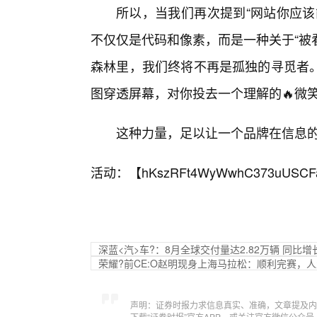
所以，当我们再次提到“网站你应该
不仅仅是代码和像素，而是一种关于“被
森林里，我们终将不再是孤独的寻觅者。
图穿透屏幕，对你投去一个理解的🔥微
这种力量，足以让一个品牌在信息
活动：【
hKszRFt4WyWwhC373uUSCF
深蓝<汽>车?：8月全球交付量达2.82万辆 同比增
荣耀?前CE:O赵明现身上海马拉松：顺利完赛，
声明：证券时报力求信息真实、准确，文章提及内
下载“证券时报”官方APP，或关注官方微信公众