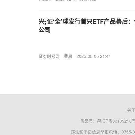
兴;证‘全’球发行首只ETF产品幕后
公司
证券时报网
曹晨
2025-08-05 21:44
关
备案号：
粤ICP备09109218
违法和不良信息举报电话：0755-83