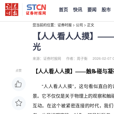
首页
快讯
要闻
股市
您当前的位置：
证券时报
>
公司
>
正文
【人人看人人摸】——
光
来源：证券时报网
作者：周子衡
2026-02-07 
【人人看人人摸】——触📝碰与
点赞
“人人看人人摸”，这句看似直白
景。它不仅仅是关于物理上的观察和触碰
互动。在这个被紧密连接的时代，我们