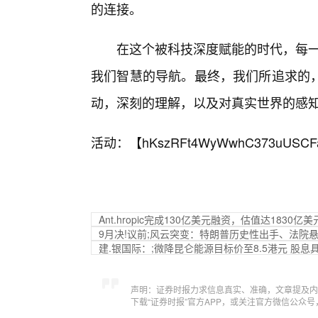
的连接。
在这个被科技深度赋能的时代，每一
我们智慧的导航。最终，我们所追求的，
动，深刻的理解，以及对真实世界的感
活动：【
hKszRFt4WyWwhC373uUSCF
Ant.hropic完成130亿美元融资，估值达1830亿美
9月决!议前;风云突变：特朗普历史性出手、法院悬
建.银国际：;微降昆仑能源目标价至8.5港元 股息
声明：证券时报力求信息真实、准确，文章提及内
下载“证券时报”官方APP，或关注官方微信公众