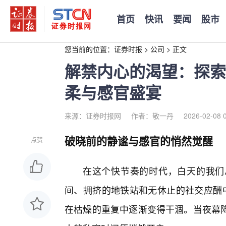
首页
快讯
要闻
股市
您当前的位置：
证券时报
>
公司
>
正文
解禁内心的渴望：探索
柔与感官盛宴
来源：证券时报网
作者：敬一丹
2026-02-08 
破晓前的静谧与感官的悄然觉醒
点赞
在这个快节奏的时代，白天的我们
间、拥挤的地铁站和无休止的社交应酬中
在枯燥的重复中逐渐变得干涸。当夜幕