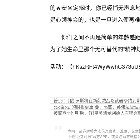
的🔥安🎯定感时，你已经悄无声
是心领神会的，也是一旦进入便再难
你们之间不再是简单的年龄差距
为了她生命里那个无可替代的“精神灯
活动：【
hKszRFt4WyWwhC373uU
普京{：}俄:罗斯将在新削减战略武器条约到
比<强>劲的财报更重:要，高盛：英伟达管理
被调查4个‘月’后，红!星美凯龙创始人车建兴
声明：证券时报力求信息真实、准确，文章
下载“证券时报”官方APP，或关注官方微