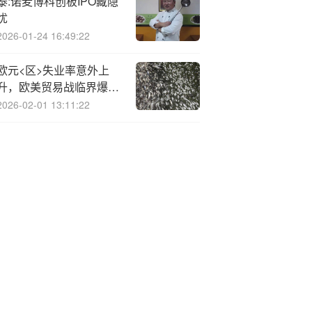
泰:诺麦博科创板IPO藏隐
忧
2026-01-24 16:49:22
欧元<区>失业率意外上
升，欧美贸易战临界爆
发，经济前景再陷迷雾
2026-02-01 13:11:22