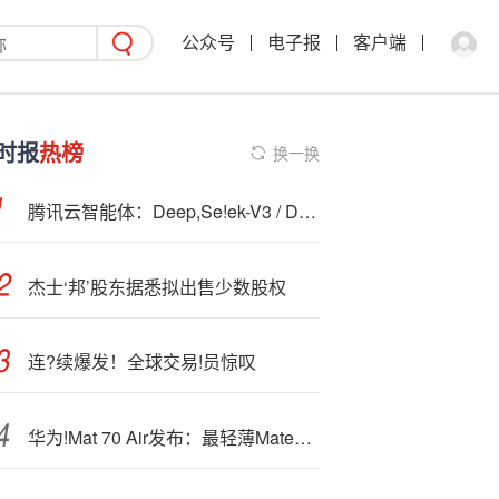
公众号
电子报
客户端
时报
热榜
换一换
腾讯云智能体：Deep,Se!ek-V3 / DeepSeek-R1 模型将于 11 月 24 日下线
杰士‘邦’股东据悉拟出售少数股权
连?续爆发！全球交易!员惊叹
华为!Mat
70 Air发布：最轻薄Mate，麒麟双芯+6500mAh续航