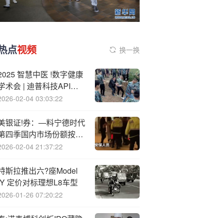
热点
视频
换一换
2025 智慧中医 !数字健康
学术会 | 迪普科技API监
测体系，守护医院数据核
2026-02-04 03:03:22
心资产
美银证!券：—料宁德时代
第四季国内市场份额按季
升 重申目标价605港元
2026-02-04 21:37:22
特斯拉推出六?座Model
:Y 定价对标理想L8车型
2026-01-26 07:20:22