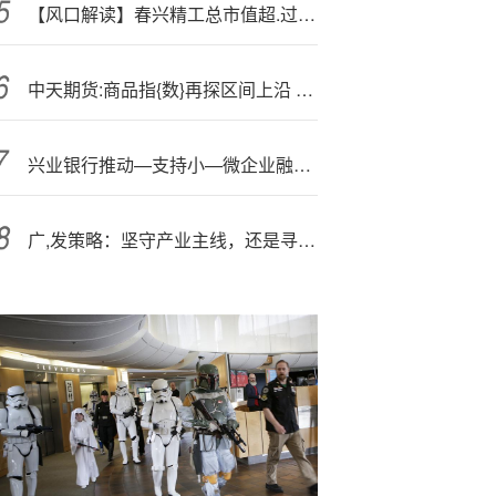
【风口解读】春兴精工总市值超.过;76亿元，9月2日以来上涨47.49%
中天期货:商品指{数}再探区间上沿 棕榈继续反弹
兴业银行推动—支持小—微企业融资协调工作机制落地见效 累计为7.8万户小微企业发放贷款超4800亿元
广,发策略：坚守产业主线，还是寻求低位轮动？