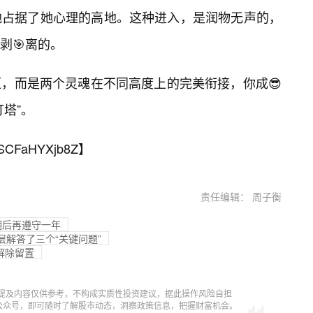
息地占据了她心理的高地。这种进入，是润物无声的，
剥🎯离的。
，而是两个灵魂在不同高度上的完美衔接，你成😎
塔”。
SCFaHYXjb8Z
】
责任编辑： 周子衡
期后再遵守一年
层解答了三个“关键问题”
解除留置
提及内容仅供参考，不构成实质性投资建议，据此操作风险自担
信公众号，即可随时了解股市动态，洞察政策信息，把握财富机会。