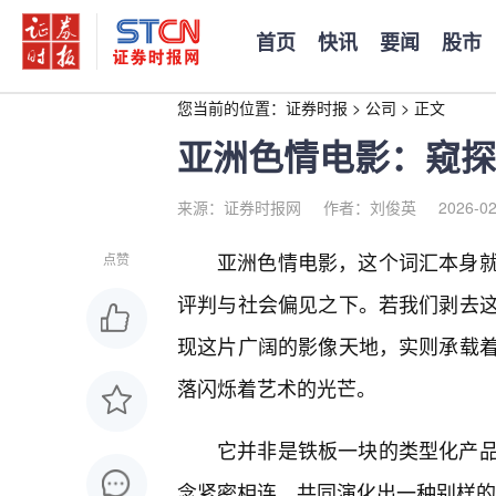
首页
快讯
要闻
股市
您当前的位置：
证券时报
>
公司
>
正文
亚洲色情电影：窥探
来源：证券时报网
作者：刘俊英
2026-02
亚洲色情电影，这个词汇本身就
点赞
评判与社会偏见之下。若我们剥去
现这片广阔的影像天地，实则承载
落闪烁着艺术的光芒。
它并非是铁板一块的类型化产
念紧密相连，共同演化出一种别样的