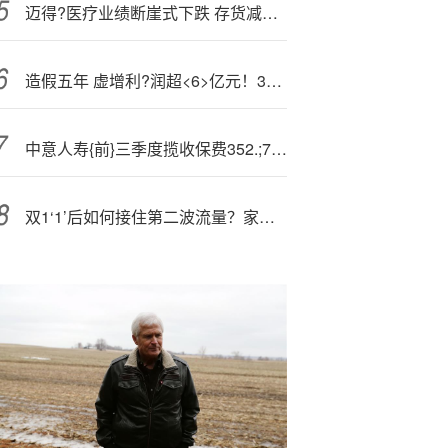
迈得?医疗业绩断崖式下跌 存货减值是否埋雷
造假五年 虚增利?润超<6>亿元！300237将被ST
中意人寿{前}三季度揽收保费352.;77亿、净利15.03亿，年内董事长、总精算师接连变动
双1‘1’后如何接住第二波流量？家纺商家借力快手电商“品效双擎”破局冷启动