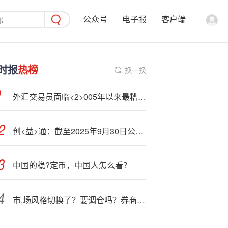
公众号
电子报
客户端
时报
热榜
换一换
外汇交易员面临<2>005年以来最糟年份 美国政府停摆雪上加霜
创<益>通：截至2025年9月30日公司股东总数为9711户
中国的稳?定币，中国人怎么看？
市,场风格切换了？要调仓吗？券商最新观点出炉