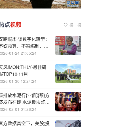
热点
视频
换一换
安踏!陈科谈数字化转型：
不砍预算、不减编制、不
加指标，鼓励员工大胆尝
2026-01-24 21:05:24
试
天风!MON;THLY·最佳研
报TOP10·11月
2026-01-30 12:24:24
碳排放水泥行{业}配{额}方
案发布在即 水泥板块整体
上涨
2026-02-01 01:26:24
官方数据真空下，美股;投