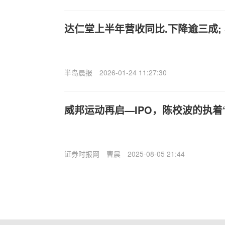
达仁堂上半年营收同比.下降逾三成;
半岛晨报
2026-01-24 11:27:30
威邦运动再启—IPO，陈校波的执着
证券时报网
曹晨
2025-08-05 21:44