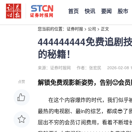
首页
快讯
要闻
股市
您当前的位置：
证券时报
>
公司
>
正文
444444444免费
的秘籍！
来源：证券时报网
作者：张宏民
2026-02-08 
解锁免费观影新姿势，告别🙂会员
点赞
在这个内容爆炸的时代，我们似乎被
最热的电视剧、最in的综艺，都成😎
层出不穷的会员订阅费用，看着不断增