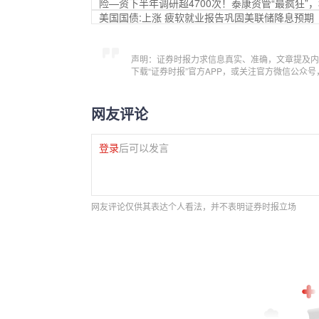
险—资下半年调研超4700次！泰康资管“最疯狂
美国国债:上涨 疲软就业报告巩固美联储降息预期
声明：证券时报力求信息真实、准确，文章提及内
下载“证券时报”官方APP，或关注官方微信公众
网友评论
登录
后可以发言
网友评论仅供其表达个人看法，并不表明证券时报立场