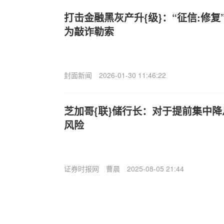
打击金融黑灰产升{级}：“征信:修
为敲诈勒索
封面新闻
2026-01-30 11:46:22
芝加哥{联}储行长：对于提前集中降
风险
证券时报网
曹晨
2025-08-05 21:44