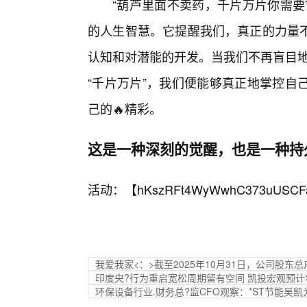
“葫芦里面不卖药，千片万片你需要
的人生智慧。它提醒我们，真正的力量不
认知和对潜能的开发。当我们不再盲目地
“千片万片”，我们便能够真正地掌控自
己的🔥精彩。
这是一种深刻的觉醒，也是一种持
活动：【
hKszRFt4WyWwhC373uUSCF
我爱我家<：>截至2025年10月31日，公司股东总户
印度央?行为重启宽松周期留有空间 凯投宏观预
环保设备行业.财务总?监CFO观察：*ST节能吴