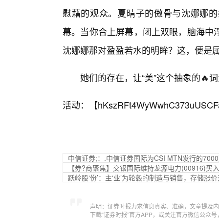
慰藉的观众。夏晴子的傲骨与沈娜娜的
幕。当你合上屏幕，闭上双眼，脑海中
沈娜娜那对盈盈若水的明眸？这，便是属
她们的存在，让“美”这个抽象的🔥
活动：【
hKszRFt4WyWwhC373uUSCF
中信证券;：.中信证券国际为CSI MTN发行的70
【券?商聚焦】交银国际维持龙源电力(00916)买
跃岭股‘份’：主‘业’为轮毂的制造与销售，存储涨
声明：证券时报力求信息真实、准确，文章提及内
下载“证券时报”官方APP，或关注官方微信公众