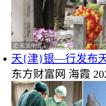
天{津}银—行发布
东方财富网
海霞
20