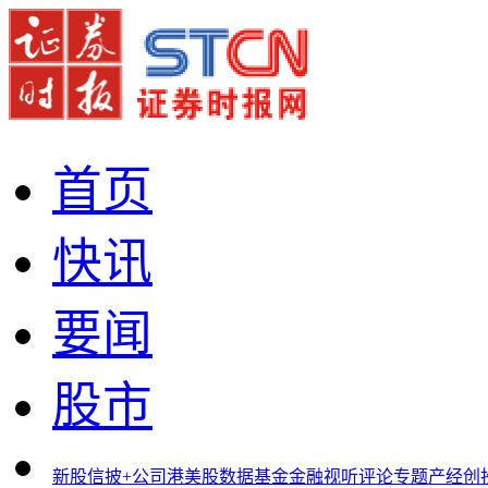
首页
快讯
要闻
股市
新股
信披+
公司
港美股
数据
基金
金融
视听
评论
专题
产经
创