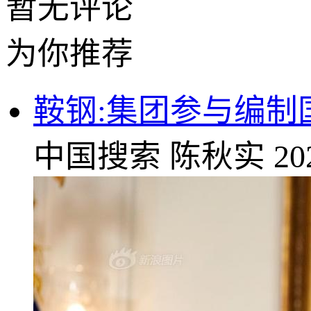
暂无评论
为你推荐
鞍钢:集团参与编
中国搜索
陈秋实
20