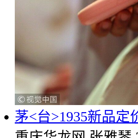
茅<台>1935新品
重庆华龙网
张雅琴