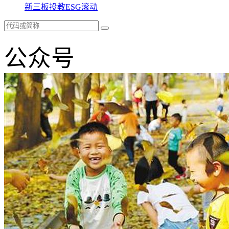
新三板
投教
ESG
滚动
公众号