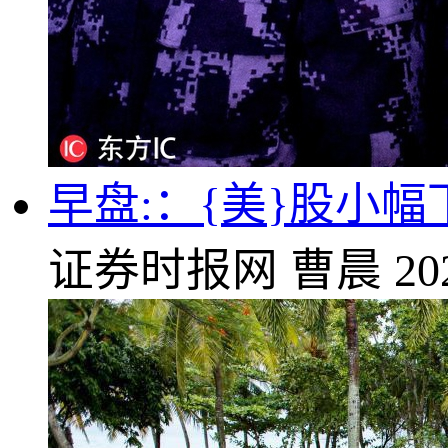
早盘:：{美}股小幅
证券时报网
曹晨
20