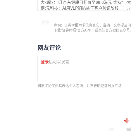
大<摩>：!升京东健康目标价至68.8港元 维持“与
嘉;元科技：AI用
VLP铜箔处于客户验证阶段
五
声明：证券时报力求信息真实、准确，文章提及内
下载“证券时报”官方APP，或关注官方微信公众
网友评论
登录
后可以发言
网友评论仅供其表达个人看法，并不表明证券时报立场