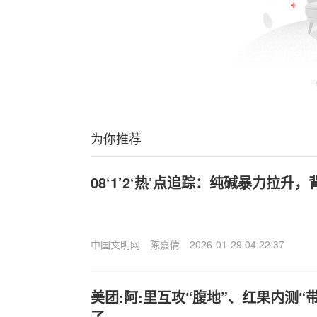
为你推荐
08‘1’2‘热’点追踪：纯碱暴力拉升
中国文明网
陈嘉倩
2026-01-29 04:22:37
美团:阿:里互攻“腹地”、红果内测“
了