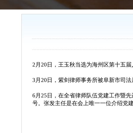
2
月
20
日，王玉秋当选为海州区第十五届
3
月
20
日，紫剑律师事务所被阜新市司法
6
月
25
日，在全省律师队伍党建工作暨先
号。张发主任是在会上唯一一位介绍党