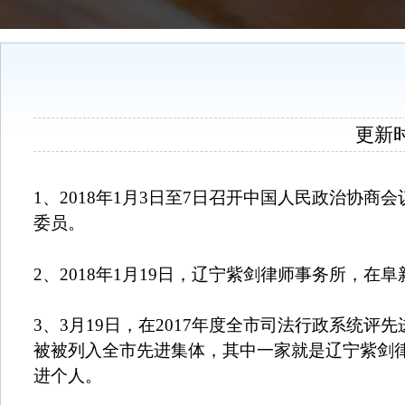
更新时间
1
、
2018
年
1
月
3
日至
7
日召开中国人民政治协商会
委员。
2
、
2018
年
1
月
19
日，辽宁紫剑律师事务所，在阜
3
、
3
月
19
日，在
2017
年度全市司法行政系统评先
被被列入全市先进集体，其中一家就是辽宁紫剑
进个人。