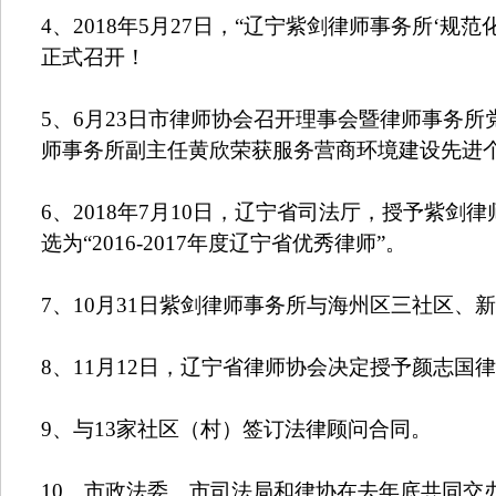
4
、
2018
年
5
月
27
日，“辽宁紫剑律师事务所‘规范
正式召开！
5
、
6
月
23
日市律师协会召开理事会暨律师事务所
师事务所副主任黄欣荣获服务营商环境建设先进
6
、
2018
年
7
月
10
日，辽宁省司法厅，授予紫剑律
选为“
2016-2017
年度辽宁省优秀律师”。
7
、
10
月
31
日紫剑律师事务所与海州区三社区、新
8
、
11
月
12
日，辽宁省律师协会决定授予颜志国律
9
、与
13
家社区（村）签订法律顾问合同。
10
、市政法委、市司法局和律协在去年底共同交