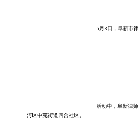
　5月3日，阜新市
						　　活动中，阜新律师协会副会长张正艳律师和青年律师发展委员会主任郭添毓律师带领青年律师走进阜新市细
河区中苑街道四合社区。
