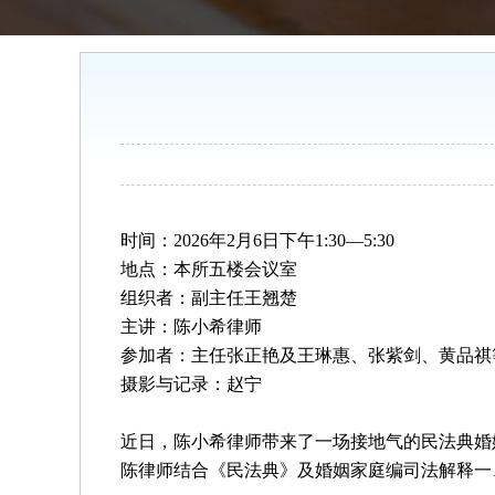
时间：
2026
年
2
月
6
日下午
1
:
3
0
—
5
:
3
0
地点：本所五楼会议室
组织者：副主任王翘楚
主讲：
陈小希律师
参加者：
主任张正艳及
王琳惠、张紫剑
、黄品祺
摄影与记录
：赵宁
近日，陈小希律师带来了一场接地气的民法典婚
陈律师结合《民法典》及婚姻家庭编司法解释一