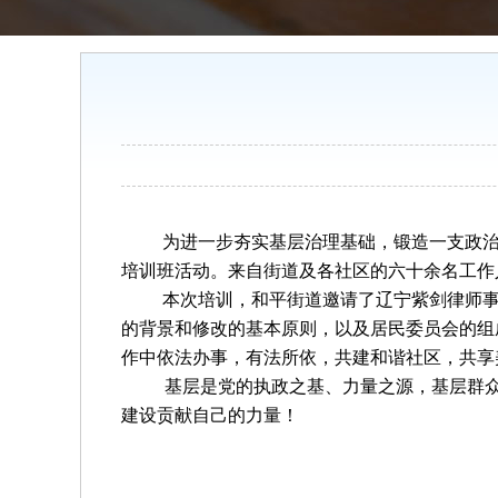
为进一步夯实基层治理基础，锻造一支政
培训班
活动
。来自街道
及
各社区的
六十余
名工作
本次培训，和平街道邀请了辽宁紫剑律师
的背景
和
修改的基本原则
，
以及
居
民
委
员
会
的组
作中依法办事，有法所依，
共建和谐社区，共享
基层是党的执政之基、力量之源，基层群
建设贡献自己的力量！