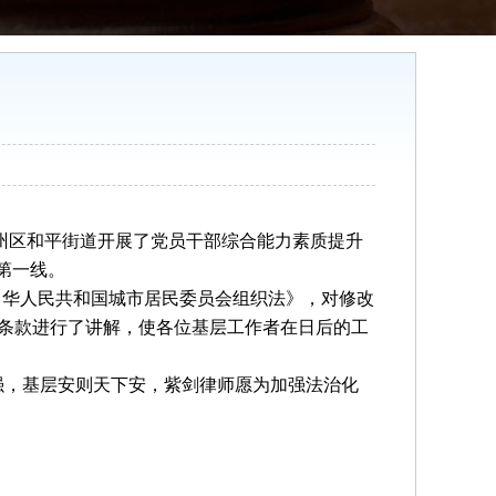
州区和平
街道
开展
了
党员干部
综合能力素质提升
第一线。
中华人民共和国城市居民委员会组织法》
，
对
修改
条款进行
了
讲解
，
使各位基层工作者在日后的工
强，基层安则天下安，紫剑律师愿为加强法治化