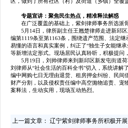
区，做到了所有社区（村）及街道（乡镇）全覆
专题宣讲：聚焦民生热点，精准释法解惑
在广泛覆盖的基础上，紫剑律师事务所选派
5
月
14
日，律所副主任王翘楚律师走进
新邱区
编第
1119
条至第
1163
条，围绕遗产范围、法定继
易懂的语言和真实案例，纠正了“独生子女能继承
等新增法定形式。现场居民认真聆听，积极提问
5
月
19
日，刘帅律师来到新邱区新发屯街道荷
刘律师从“社会生活的百科全书”切入，系统讲解
编中网购七日无理由退货、租房押金纠纷、民间
财产分割，以及侵权责任编中高空抛物追责、宠
案释法，生动实用，现场互动热烈。
上一篇文章：
辽宁紫剑律师事务所积极开展