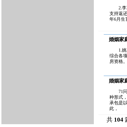
2.
支持返还
年6月生
婚姻家
1.
综合各项
房资格。
婚姻家
7
种形式
承包是
此，
共
104