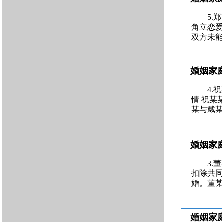
5.
角立恋爱
双方未
婚姻家
4.
情 祝某
某与戴某
婚姻家
3.
扣除共同
婚。董某
婚姻家