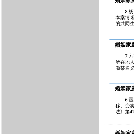
婚姻家
8.
本案情 
的共同
婚姻家
7.
所在地人
颜某名义
婚姻家
6.
移、变
法》第4
婚姻家