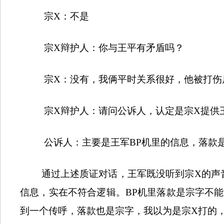
宗
X
：不是
宗
X
辩护人：你与王平有矛盾吗？
宗
X
：没有，我俩平时关系很好，他被打伤
宗
X
辩护人：请问公诉人，认定是宗
X
提供
公诉人：主要是王军
BP
机里的信息，落款
通过上述质证对话，王军既没听到宗
X
的声
信息，实在不符合逻辑。
BP
机里落款是宗字不能
到一个传呼，落款也是宗字，我以为是宗
X
打的