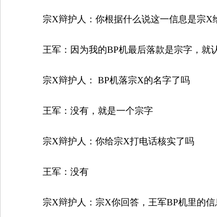
宗
X
辩护人：你根据什么说这一信息是宗
X
王军：因为我的
BP
机最后落款是宗字，就
宗
X
辩护人：
BP
机落宗
X
的名字了吗
王军：没有，就是一个宗字
宗
X
辩护人：你给宗
X
打电话核实了吗
王军：没有
宗
X
辩护人：宗
X
你回答，王军
BP
机里的信