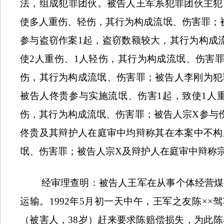
法，组成犯罪团伙。被告人王军系犯罪团伙主犯
使多人重伤、轻伤，其行为构成流氓、伤害罪；
参与盗窃作案
1
起，盗窃数额较大，其行为构成
使
2
人重伤、
1
人轻伤，其行为构成流氓、伤害
伤，其行为构成流氓、伤害罪；被告人李刚为犯
被告人佟贵参与实施流氓、伤害
1
起，致使
1
人
伤，其行为构成流氓、伤害罪；被告人宗
X
参与
佟贵及其辩护人在庭审中均辩称其在本案中不构
氓、伤害罪；被告人宗
X
及辩护人在庭审中辩称
经审理查明：被告人王军在从事个体经营煤
运输。
1992
年
5
月初一天中午，王军之友陈××
（被害人，
38
岁）赶来要求陈赔偿损失，为此陈