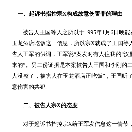
一、起诉书指控宗
X
构成故意伤害罪的理由
被告人王国等人之所以于
1995
年
1
月
6
日晚能
玉龙酒店吃饭这一信息，所以宗
X
就成了王国等
告人王军的供词，王军说“案发时有人往我的“汉
来的”。另二份证据是本案被告人王国和李刚的
人没整了，被害人在玉龙酒店正吃饭”，王国听
意伤害的共犯。
二、被告人宗
X
的态度
对于起诉书指控宗
X
给王军发信息这一情节