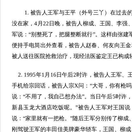
1.
被告人王军与王平（外号三丫）在过去
没在家，
4
月
22
日晚，被告人柳成、王国、李强
军说：“别整死了，把腿整断就行”。这样由张
便持手电筒出外查看，被告人赵春、何友向王金
被人送往医院抢救治疗，现经法医鉴定王已构成
2. 1995
年
1
月
16
日午后
2
时许，被告人王军、
手机给宗回话，被告人宗
X
问：“大哥，你有枪
说：“不用了，我自己想办法”。当日午后
5
时许
新县玉龙大酒店吃饭呢。”被告人王军对王国说
说：“家里就有一把枪。”随后王军分别传了柳
刚驾驶王军的丰田佳美牌豪华轿车，王国、柳成