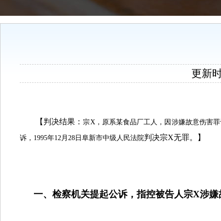
更新时间
【判决结果：
宗
X
，
原系某食品厂工人，因涉嫌故意伤害罪
判决宗
X
无罪
。
】
诉，
1995
年
12
月
28
日阜新市中级人民法院
一、检察机关提起公诉，指控被告人宗
X
涉嫌