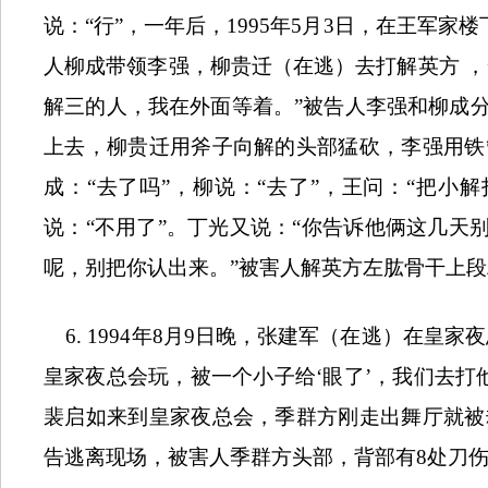
说：“行”，一年后，
1995
年
5
月
3
日，在王军家楼
人柳成带领李强，柳贵迁（在逃）去打解英方
，
解三的人，我在外面等着。”被告人李强和柳成
上去，柳贵迁用斧子向解的头部猛砍，李强用铁
成：“去了吗”，柳说：“去了”，王问：“把小
说：“不用了”。丁光又说：“你告诉他俩这几天
呢，别把你认出来。”被害人解英方左肱骨干上
6. 1994
年
8
月
9
日晚，张建军（在逃）在皇家夜
皇家夜总会玩，被一个小子给‘眼了’，我们去打
裴启如来到皇家夜总会，季群方刚走出舞厅就被
告逃离现场，被害人季群方头部，背部有
8
处刀