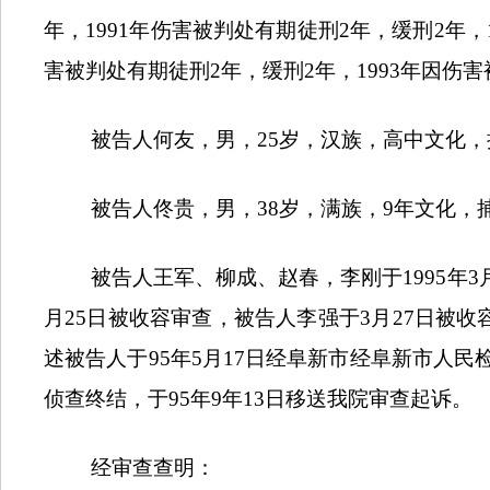
年，
1991
年伤害被判处有期徒刑
2
年，缓刑
2
年，
害被判处有期徒刑
2
年，缓刑
2
年，
1993
年因伤害
被告人何友，男，
25
岁，汉族，高中文化，
被告人佟贵，男，
38
岁，满族，
9
年文化，
被告人王军、柳成、赵春，李刚于
1995
年
3
月
25
日被收容审查，被告人李强于
3
月
27
日被收
述被告人于
95
年
5
月
17
日经阜新市经阜新市人民
侦查终结，于
95
年
9
年
13
日移送我院审查起诉。
经审查查明：