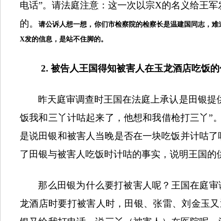
电话”。请法庭注意：这一次以宗
X
的名义给王军
的。
请公诉人想一想，你们
市检察院的检察长是温建国同志，难
X
发的信息，是站不住脚的
。
2.
被告人王国得知被害人在玉龙酒店吃饭的
昨天庭审调查时王国在法庭上承认
是田银提
饭我和三丫计咕起来了，他想和我借枪打三丫”
是说田银和被害人当晚是否在一块吃饭并计咕了
了田银与被害人吃饭时计咕的事实，说明王国的
那么田银为什么要打被害人呢？王国在庭审
龙酒店时要打被害人时，田银、张雷、刘金玉又