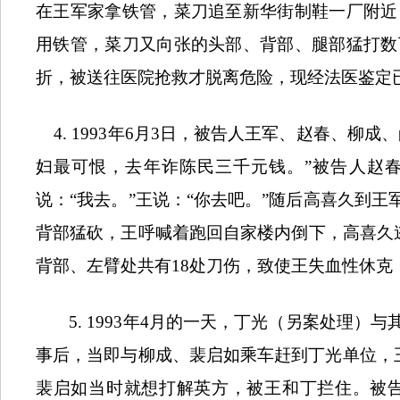
在王军家拿铁管，菜刀追至新华街制鞋一厂附近
用铁管，菜刀又向张的头部、背部、腿部猛打数
折，被送往医院抢救才脱离危险，现经法医鉴定
4. 1993
年
6
月
3
日，被告人王军、赵春、柳成、
妇最可恨，去年诈陈民三千元钱。”被告人赵春
说：“我去。”王说：“你去吧。”随后高喜久到
背部猛砍，王呼喊着跑回自家楼内倒下，高喜久逃
背部、左臂处共有
18
处刀伤，致使王失血性休克
5. 1993
年
4
月的一天，丁光（另案处理）与
事后，当即与柳成、裴启如乘车赶到丁光单位，王
裴启如当时就想打解英方，被王和丁拦住。被告