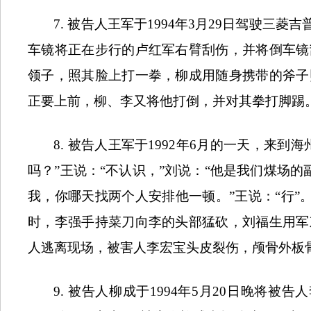
7.
被告人王军于
1994
年
3
月
29
日驾驶三菱吉
车镜将正在步行的卢红军右臂刮伤，并将倒车镜
领子，照其脸上打一拳，柳成用随身携带的斧子
正要上前，柳、李又将他打倒，并对其拳打脚踢
8.
被告人王军于
1992
年
6
月的一天，来到海
吗？”王说：“不认识，”刘说：“他是我们煤场
我，你哪天找两个人安排他一顿。”王说：“行”
时，李强手持菜刀向李的头部猛砍，刘福生用军
人逃离现场，被害人李宏宝头皮裂伤，颅骨外板
9.
被告人柳成于
1994
年
5
月
20
日晚将被告人