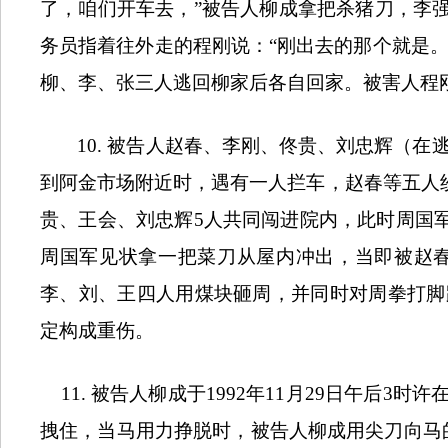
了，咱们开车去，”被告人柳成拿把杀猪刀，李
务员指着往外走的程刚说：“刚出去的那个就是。
柳、李、张三人逃回柳家后各自回家。被害人程
10.
被告人赵春、李刚、佟贵、刘忠辉（在
到阿金市场附近时，遇有一人拦车，赵春等五人
贵、王会、刘忠辉
5
人共同闯进院内，此时周国军
周国军见状拿一把菜刀从屋内冲出，当即被赵
李、刘、王四人用煤块砸周，并同时对周拳打脚
定构成重伤。
11.
被告人柳成于
1992
年
11
月
29
日午后
3
时许
拽住，当马用力挣脱时，被告人柳成用尖刀向马