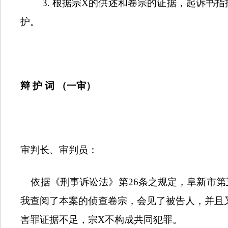
3.
根据宗
X
的供述和卷宗的证据，起诉书指
护。
辩
护
词
（一审）
审判长、审判员：
依据《刑事诉讼法》第
26
条之规定，阜新市第
我查阅了本案的侦查卷宗，会见了被告人，并且
害罪证据不足，宗
X
不构成共同犯罪。