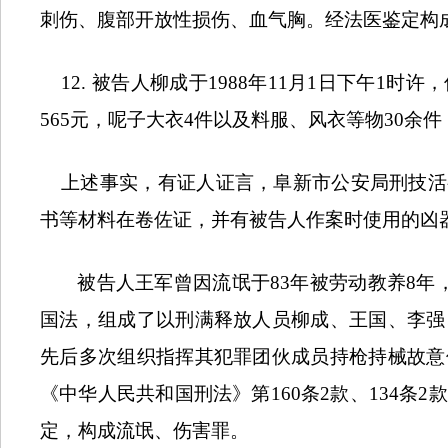
刺伤、腹部开放性损伤、血气胸。经法医鉴定构
12.
被告人柳成于
1988
年
11
月
1
日下午
1
时许，
565
元，呢子大衣
4
件以及料服、风衣等物
30
余件
上述事实，有证人证言，阜新市公安局刑技活
书等材料在卷佐证，并有被告人作案时使用的凶
被告人王军曾因流氓于
83
年被劳动教养
8
年
国法，组成了以刑满释放人员柳成、王国、李强
先后多次组织指挥其犯罪团伙成员持枪持械故意
《中华人民共和国刑法》第
160
条
2
款、
134
条
2
款
定，构成流氓、伤害罪。