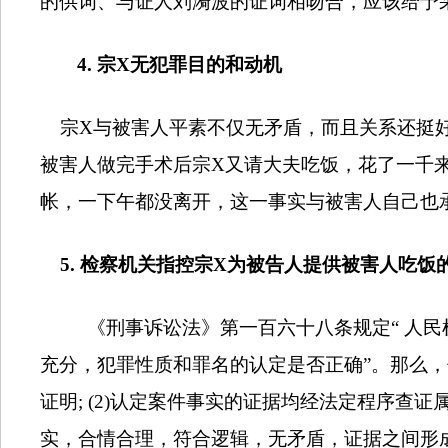
的供词、与证人刘漪波的证词相吻合，应该给予
4.
宗
X
无犯罪目的和动机
宗
X
与被害人平素不仅无矛盾，而且关系还挺
被害人做完手术后宗
X
又请大夫吃饭，花了一千
帐，一下午都没离开，这一事实与被害人自己也
5.
检察机关指控宗
X
为被告人提供被害人吃饭
《刑事诉讼法》第一百六十八条规定“ 人
充分，犯罪性质和罪名的认定是否正确”。那么，
证明
; (2)
认定案件事实的证据均经法定程序查证
实，合情合理，符合逻辑，无矛盾，证据之间形