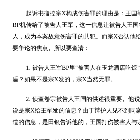
起诉书指控宗
X
构成伤害罪的理由是：王国
BP
机传给了被告人王军，这一信息让被告人王国
人，成为本案故意伤害罪的共犯。而宗
X
否认他
要争论的焦点。所以要查清：
1.
被告人王军
BP
里“被害人在玉龙酒店吃饭
盾？如果不是宗
X
发的，宗
X
当然无罪。
2.
侦查卷宗被告人王国的供述很重要。他
说是宗
X
给王军发的信息？由于辩护人见不到同
道的信息，是田银告诉他的，王国打伤被害人与