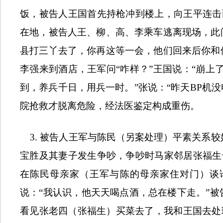
饭，被告人王国首先持枪冲到楼上，向王平连击
在地，被告人王、柳、高、李乘车逃离现场，此
县打三丫去了，你再这等一会，他们回来后你和
李强来到酒店，王军问“咋样？”王国说：“崩上
到，养兵千日，用兵一时。”张说：“昨天
BP
机没
院抢救才脱离危险，经法医鉴定构成重伤。
3.
被告人王军与陈民（另案处理）平素关系较
宝胜及其妻子发生争吵，争吵时马家邻居张福生
在陈民母亲家（王军与陈的母亲家住对门）谈
说：“我认识，他天天喝点酒，总在楼下走。”被
看见张老四（张福生）买菜去了，我和王国去处理