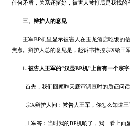
任何矛盾，关系还挺好，被害人被打后是我找的
三、辩护人的意见
王军
BP
机里显示被害人在玉龙酒店吃饭的
焦点。辩护人总的意见是，起诉书指控宗
X
给王
1.
被告人
王军的“汉显
BP
机”上留有一个宗
首先，我们回顾昨天庭审调查时的质证问话
宗
X
辩护人问：被告人王军，你怎么知道王
王军答：当时我的
BP
机响了，我一看上面显