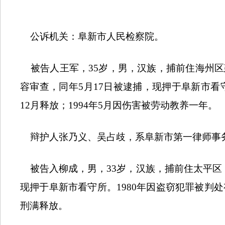
公诉机关：阜新市人民检察院。
被告人王军，
35
岁，男，汉族，捕前住海州区
容审查，同年
5
月
17
日被逮捕，现押于阜新市看
12
月释放；
1994
年
5
月因伤害被劳动教养一年。
辩护人张乃义、吴占歧，系阜新市第一律师事
被告入柳成，男，
33
岁，汉族，捕前住太平区
现押于阜新市看守所。
1980
年因盗窃犯罪被判处
刑满释放。