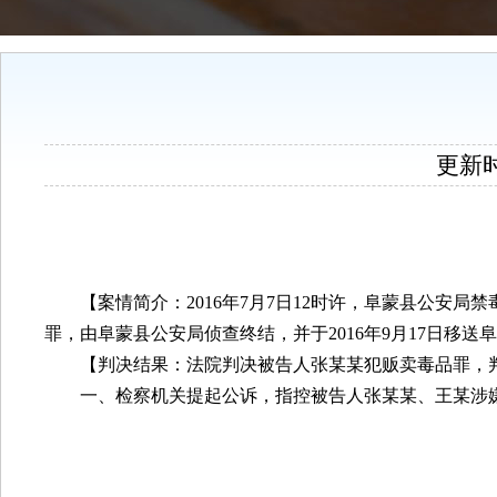
更新时间
【案情简介：
2016
年
7
月
7
日
12
时许，阜蒙县公安局禁
罪，由阜蒙县公安局侦查终结，并于
2016
年
9
月
17
日移送阜
【判决结果：法院判决被告人张某某犯贩卖毒品罪，
一、检察机关提起公诉，指控被告人张某某、王某涉