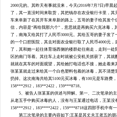
2000
元的。其昨天有事就没来，今天
(2016
年
7
月
7
日
)
早晨
了，其一直没时间来取货，其把钱存在农业银行卡里，其
车来阜新了在其开车来阜新的路上，五哥的妻子给其发个
信，内容是“再给我那六个”，意思就是再购买六克冰毒
了，南海又给其打了人民币
3000
元。其给五哥的妻子发了
的一个口腔医院，其去对面农业银行取了人民币
4000
元，
了，其和她一起往体育场西侧的楼群处往南走，走到一处
区的南门等着。其往车上走时就被公安机关抓获了，其就
就就在其车的对面观望，其给她打电话也不接，她走着来
张某某就走过来给其一个白色塑料包着的冰毒，其不清楚
扔掉。这次南海共给其
5100
元买冰毒，有
100
元是车路费，
158***2912
，
183**2422
，
159***8718
。
5
、被告人张某某的供述与辩解。第一、二次笔录的主
从老五手中购买冰毒的人，没有与王某通过电话，王某没
158***2912
，
183****2422
，
159***8718
这四部手机中有一
第三次笔录的主要内容如下
:
王某是其丈夫王老五的朋