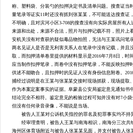
称、塑料袋、分装勺的扣押决定书及清单问题。搜查证当
量笔录等证实
11
时还没有抓到张某某，不可能送达搜查证
不明确，且对滨河小区
3-708
的搜查没有向实际房屋所有人
来源和出处，来源不合法，照片与扣押记载不符，照片上
安机关没有对查获的疑似毒品物拍照，无法与王某讯问笔
两名见证人是否是无利害关系人在笔录中没有记载，并且
取，而扣押清单卷里提供的材料显示是
2016
年
7
月
8
日，时
应当制作扣押笔录，而卷中没有扣押笔录，不能反映扣押
供述不能吻合，且扣押时的见证人没有身份信息附卷。
201
捕经过说明是在王某与张某某交接时现场抓获，现场提取
作为本案定案事实的证据。阜蒙县公安局鉴定意见通知书中
结论完全不相符。鉴定意见的检验过程可知并没有对
7
小袋
但没有任何录音录像，不能说是当场。
被告人王某对公诉机关指控的罪名及犯罪事实均不持
经审理查明，被告人王某与南海相识，南海分三次共
海州区体育场附近与被告人张某某见面，并支付被告人张