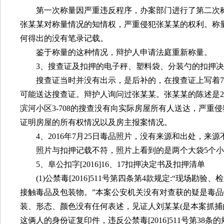
第一次称量因严重违反程序，办案部门进行了第二次
张某某对称量情况的知情权，严重侵犯张某某的权利。称
何得出的没有笔录记载。
鉴于称量的这种情况，辩护人申请法庭重新称量。
3
、搜查证及扣押的电子秤、塑料袋、分装勺的扣押决
搜查证当时并没有出示，是后补的，在搜查证上写着
7
可能送达搜查证。辩护人询问过张某某。张某某的陈述是
2
滨河小区
3-708
的搜查没有向实际房屋所有人送达，严重侵
证明房屋的所有权情况以及房主报案情况。
4
、
2016
年
7
月
25
日毒品照片，没有来源和出处，来源
照片与扣押记载不符，照片上看到的是两个大袋
5
个小
5
、阜公扣字
[2016]16
、
17
扣押决定书及扣押清单
(1)
公禁毒
[2016]511
号第四条第
4
款规定
:
“现场勘验、
接触毒品及包装物。”本案公安机关没有对查获的疑是毒
装、形态、颜色没有任何表述，见证人刘某某
(
是本案抓捕
这俩人的身份证复印件，违反公禁毒
[2016]511
号第
38
条的