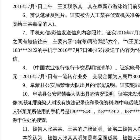
2016
年
7
月
7
日上午，王某联系其，其在阜新市游泳馆门前
6
、辨认笔录及照片。证实被告人王某在侦查机关准备
卖给王某毒品的人
)
。
7
、手机短信
/
彩信发送信息内容照片。证实
2016
年
7
月
之间有短信往来，主要内容“
(
南海
)
再给我那六个。”“
(
王某
183***2422
的手机于
2016
年
7
月
7
日
9
时
45
分发送了内容为“
信。
8
、《中国农业银行银行卡交易明细清单》。证实账号
元；
2016
年
7
月
7
日有一笔转存业务，交易金额为人民币
300
9
、阜蒙县公安局禁毒大队出具的情况说明。证实犯罪
10
、阜
蒙县公安局禁毒大队出具的情况说明。证实未发
像
;
抓获犯罪嫌疑人时没有执法记录仪和录像资料
;
卷中电话截
人张某某所使用的手机号是
130***8481
，
158***2912
，
183****
源于住处的搜查。
11
、被告人张某某、王某的户籍证明。证实二被告人
本院认为，被告人张某某明知是毒品而贩卖，被告人