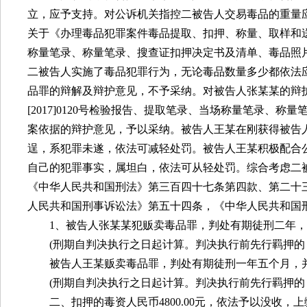
立，应予支持。对公诉机关指控二被告人交易毒品的重量
关于《办理毒品犯罪案件毒品提取、扣押、称量、取样和
称量笔录、称量笔录、搜查证扣押决定书及清单、毒品照
二被告人实施了毒品犯罪行为，无论毒品数量多少都依法
品罪的辩解及辩护意见，不予采纳。对被告人张某某的辩
[2017]0120
号检验报告、提取笔录、当场称量笔录、称量
案依据的辩护意见，予以采纳。被告人王某在刚获得被告
逞，系犯罪未遂，依法可减轻处罚。被告人王某积极配合
自己的犯罪事实，属坦白，依法可从轻处罚。综合考虑二
《中华人民共和国刑法》第三百四十七条第四款、第二十
人民共和国刑事诉讼法》第五十四条，《中华人民共和国
1
、被告人张某某犯贩卖毒品罪，判处有期徒刑二年，
(
刑期自判决执行之日起计算。判决执行前先行羁押的
被告人王某贩卖毒品罪，判处有期徒刑一年五个月，
(
刑期自判决执行之日起计算。判决执行前先行羁押的
二、扣押的毒资人民币
4800.00
元，依法予以没收，上