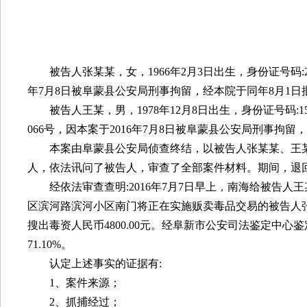
被告人张某某，女，
1966
年
2
月
3
日出生，身份证号码
:
年
7
月
8
日被阜蒙县公安局刑事拘留，经本院于同年
8
月
1
日
被告人王某，男，
1978
年
12
月
8
日出生，身份证号码
:1
066
号，因本案于
2016
年
7
月
8
日被阜蒙县公安局刑事拘留，
本案由阜蒙县公安局侦查终结，以被告人张某某、王
人，依法讯问了被告人，审查了全部案件材料。期间，退
经依法审查查明
:2016
年
7
月
7
日早上，南海给被告人王
区滨河路滨河小区南门将正在实施贩卖毒品交易的被告人
搜出毒资人民币
4800.00
元。经阜新市公安司法鉴定中心鉴
71.10%
。
认定上述事实的证据有
:
1
、案件来源；
2
、抓捕经过；