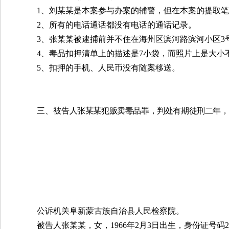
1
、刘某某是本案参与办案的辅警，但在本案的提取笔
2
、所有的电话通话都没有电话的通话记录。
3
、张某某被逮捕前并不住在海州区滨河路滨河小区
3
4
、毒品扣押清单上的描述是
7
小袋，而照片上是大小
5
、扣押的手机、人民币没有随案移送。
三、被
告人张某某犯贩卖毒品罪，判处有期徒刑二年，
公诉机关阜新蒙古族自治县人民检察院。
被告人张某某，女，
1966
年
2
月
3
日出生，身份证号码
2