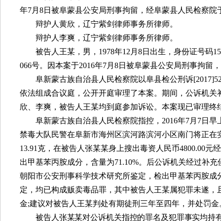
年
7
月
8
日被阜蒙县公安局刑事拘留，经阜蒙县人民检察院
辩护人黄欣，辽宁紫剑律师事务所律师。
辩护人李爽，辽宁紫剑律师事务所律师。
被告人王某，男，
1978
年
12
月
8
日出生，身份证号码
15
066
号。因本案于
2016
年
7
月
8
日被阜蒙县公安局刑事拘留，
阜新蒙古族自治县人民检察院以阜县检公刑诉
[2017]5
依法组成合议庭，公开开庭审理了本案。期间，公诉机关
欣、李爽，被告人王某均到庭参加诉讼。本案现已审理终
阜新蒙古族自治县人民检察院指控，
2016
年
7
月
7
日早
禁毒大队民警在阜新市海州区滨河路滨河小区南门将正在
13.91
克，在被告人张某某身上搜出毒资人民币
4800.00
元经
出甲基苯丙胺成分，含量为
71.10%
。后公诉机关经过补充
朝阳市公安刑事科学技术研究所鉴定，检出甲基苯丙胺成
定，均已构成贩卖毒品罪，其中被告人王某属犯罪未遂，
金
;
建议对被告人王某判处有期徒刑三年至四年，并处罚金
被
告人张某某对公诉机关指控的罪名及犯罪事实均持