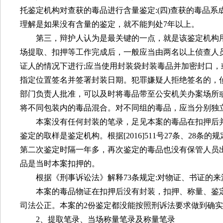
托鉴定机构对查获的毒品进行含量鉴定
:(
四
)
查获的毒品系
理解是如果没有含量的鉴定，就不能判处
7
年以上。
第三，辩护人认为是最关键的一点，就是该鉴定机构
场提取、扣押等工作完成后，一般应当由两名以上侦查人
证人的情况下进行
;
应当使用封装袋封装毒品并加密封口，
指定位置签名并签署封装日期。犯罪嫌疑人拒绝签名的，
部门负责人批准，可以及时将毒品带至公安机关办案场所
将不同包装内的毒品混合。对不同组的毒品，应当分别独
本案没有任何封装的笔录，足见本案的毒品在扣押后
鉴定的取样是鉴定机构。根据
[2016]511
号
27
条、
28
条的规
第二次鉴定时隔一年多，再次鉴定的毒品也没有保管人员
品是当时本案扣押的。
根据《刑事诉讼法》解释
73
条规定
:
对物证、书证的来
本案的毒品物证在扣押后没有封装，扣押、称量、鉴
司法公正。本案的
2
份鉴定都没能按照刑诉法要求做到确实
2
、提取笔录、当场称量笔录及称量笔录