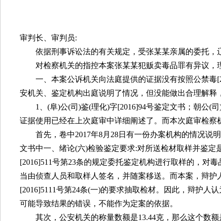
审判长、审判员
:
依据刑事诉讼法的有关规定，受张某某亲属的委托，
对检察机关的指控本案张某某犯贩卖毒品罪有异议，
一、本案公诉机关向法庭提供的证据没有按照公禁毒
[
安机关、鉴定机构出庭说明了情况，但没能做出合理解释
1
、
(
阜
)
公
(
司
)
鉴
(
理化
)
字
[2016]94
号鉴定文书；朝公
(
司
证据使用已经在上次庭审中详细阐述了。而本次庭审检察
首先，卷中
2017
年
8
月
28
日有一份办案机构的情况说明
文书中一、绪论
(
六
)
检验鉴定要求
:
对所送检材取样并鉴定
[2016]511
号第
23
条的规定委托鉴定机构进行取样的，对毒
当由侦查人员和取样人签名，并随案移送。而本案，辩护
[2016]5111
号第
24
条
(
一
)
的要求抽取检材。因此，辩护人认
可能导致结果的错误，不能作为定案的依据。
其次，公安机关的称量数额是
13.44
克，那么这个数额