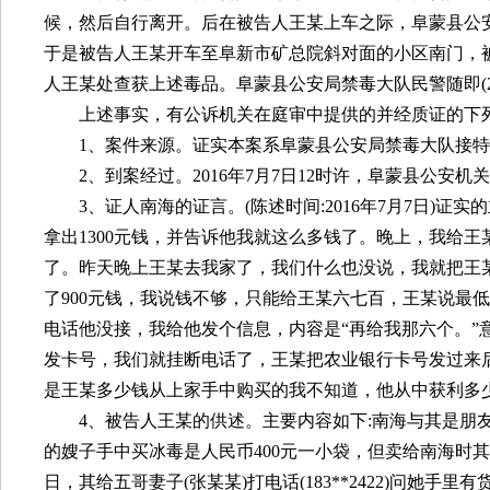
候，然后自行离开。后在被告人王某上车之际，阜蒙县公
于是被告人王某开车至阜新市矿总院斜对面的小区南门，
人王某处查获上述毒品。阜蒙县公安局禁毒大队民警随即
(
上述事实，有公诉机关在庭审中提供的并经质证的下
1
、案件来源。证实本案系阜蒙县公安局禁毒大队接特
2
、到案经过。
2016
年
7
月
7
日
12
时许，阜蒙县公安机关
3
、证人南海的证言。
(
陈述时间
:2016
年
7
月
7
日
)
证实的
拿出
1300
元钱，并告诉他我就这么多钱了。晚上，我给王
了。昨天晚上王某去我家了，我们什么也没说，我就把王
了
900
元钱，我说钱不够，只能给王某六七百，王某说最低
电话他没接，我给他发个信息，内容是“再给我那六个。
发卡号，我们就挂断电话了，王某把农业银行卡号发过来
是王某多少钱从上家手中购买的我不知道，他从中获利多
4
、被告人王某的供述。主要内容如下
:
南海与其是朋
的嫂子手中买冰毒是人民币
400
元一小袋，但卖给南海时其
日，其给五哥妻子
(
张某某
)
打电话
(183**2422)
问她手里有