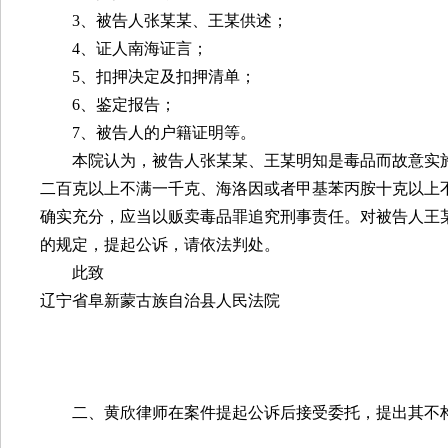
3
、被告人张某某、王某供述；
4
、证人南海证言；
5
、扣押决定及扣押清单；
6
、鉴定报告；
7
、被告人的户籍证明等。
本院认为，被告人张某某、王某明知是毒品而故意实
二百克以上不满一千克、海洛因或者甲基苯丙胺十克以上
确实充分，应当以贩卖毒品罪追究刑事责任。对被告人王
的规定，提起公诉，请依法判处。
此致
辽宁省阜新蒙古族自治县人民法院
二、黄欣律师在案件提起公诉后接受委托，提出其不