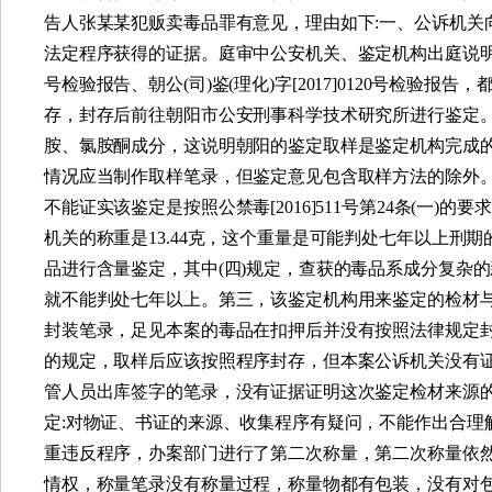
告人张某某犯贩卖毒品罪有意见，理由如下
:
一、公诉机关
法定程序获得的证据。庭审中公安机关、鉴定机构出庭说
号检验报告、朝公
(
司
)
鉴
(
理化
)
字
[2017]0120
号检验报告，
存，封存后前往朝阳市公安刑事科学技术研究所进行鉴定
胺、氯胺酮成分，这说明朝阳的鉴定取样是鉴定机构完成
情况应当制作取样笔录，但鉴定意见包含取样方法的除外
不能证实该鉴定是按照公禁毒
[2016]511
号第
24
条
(
一
)
的要求
机关的称重是
13.44
克，这个重量是可能判处七年以上刑期
品进行含量鉴定，其中
(
四
)
规定，查获的毒品系成分复杂的
就不能判处七年以上。第三，该鉴定机构用来鉴定的检材
封装笔录，足见本案的毒品在扣押后并没有按照法律规定
的规定，取样后应该按照程序封存，但本案公诉机关没有
管人员出库签字的笔录，没有证据证明这次鉴定检材来源
定
:
对物证、书证的来源、收集程序有疑问，不能作出合理
重违反程序，办案部门进行了第二次称量，第二次称量依
情权，称量笔录没有称量过程，称量物都有包装，没有对