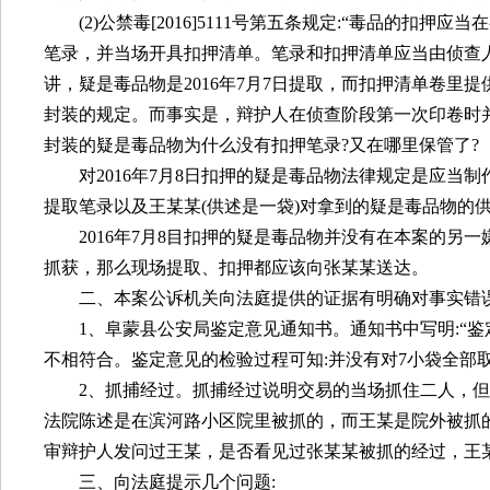
(2)
公禁毒
[2016]5111
号第五条规定
:
“毒品的扣押应当
笔录，并当场开具扣押清单。笔录和扣押清单应当由侦查
讲，疑是毒品物是
2016
年
7
月
7
日提取，而扣押清单卷里提
封装的规定。而事实是，辩护人在侦查阶段第一次印卷时
封装的疑是毒品物为什么没有扣押笔录
?
又在哪里保管了
?
对
2016
年
7
月
8
日扣押的疑是毒品物法律规定是应当制
提取笔录以及王某某
(
供述是一袋
)
对拿到的疑是毒品物的
2016
年
7
月
8
目扣押的疑是毒品物并没有在本案的另一
抓获，那么现场提取、扣押都应该向张某某送达。
二、本案公诉机关向法庭提供的证据有明确对事实错
1
、阜蒙县公安局鉴定意见通知书。通知书中写明
:
“
不相符合。鉴定意见的检验过程可知
:
并没有对
7
小袋全部
2
、抓捕经过。抓捕经过说明交易的当场抓住二人，但
法院陈述是在滨河路小区院里被抓的，而王某是院外被抓
审辩护人发问过王某，是否看见过张某某被抓的经过，王
三、向法庭提示几个问题
: