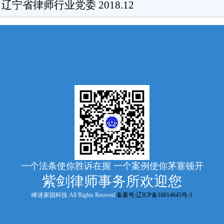
部 辽宁省律师行业党委 2018.12
一个法条使你胜诉在握 一个案例使你茅塞顿开
紫剑律师事务所欢迎您
峰迷家园科技 All Rights Reseved
备案号:辽ICP备16014645号-1