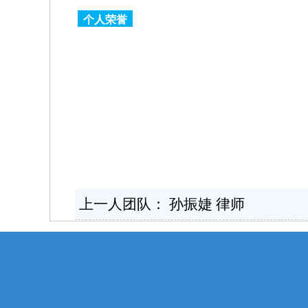
个人荣誉
上一人团队：
孙振婕 律师