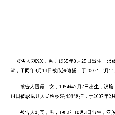
被告人刘
XX
，男，
1955
年
8
月
25
日出生，汉
留，于同年
9
月
14
日被依法逮捕，于
2007
年
2
月
14
被告人雷霞，女，
1954
年
7
月
7
日出生，汉族
14
日被彰武县人民检察院批准逮捕，于
2007
年
2
被告人刘亮，男，
1982
年
10
月
3
日出生，汉