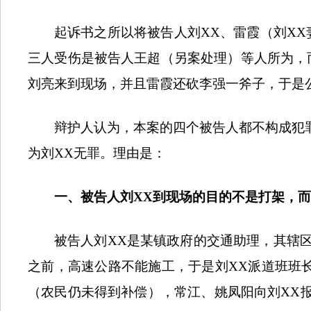
起诉书之所以将被告人刘
XX
、雷霞（刘
XX
三人受伤是被告人王超（另案处理）等人所为，
刘亮来到现场，并且雷霞还砍李强一斧子，于是
辩护人认为，本案的四个被告人都不构成犯
为刘
XX
无罪。理由是：
一、
被告人刘
XX
到现场的目的不是打架，而
被告人刘
XX
是某镇政府的交通助理，其辖
之前，高速公路不能施工，于是刘
XX
派道班班
（农民仍未得到补偿），常江
、
姚凤阳向刘
XX