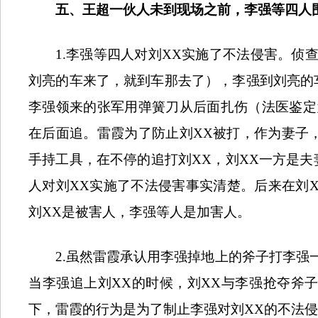
五、王超一伙人未到现场之前，李强等
四
人
1.
李强等四人对刘
XX
实施了不法侵害。侦
刘亮的车来了，就到车那去了），李强到刘亮的
李强领来的张军用弹簧刀从后面扎伤（法医鉴定
在后面追。雷霞为了防止刘
XX
被打，作为妻子
手持工具，在不停的追打刘
XX
，刘
XX
一方是夫
人对刘
XX
实施了不法侵害事实清楚。后来在刘
刘
XX
是被害人，李强等人是加害人。
2.
虽然雷霞承认用李强掉地上的斧子打李强
当李强追上刘
XX
的时候，刘
XX
与李强抢夺斧
下，雷霞的行为是为了制止李强对刘
XX
的不法