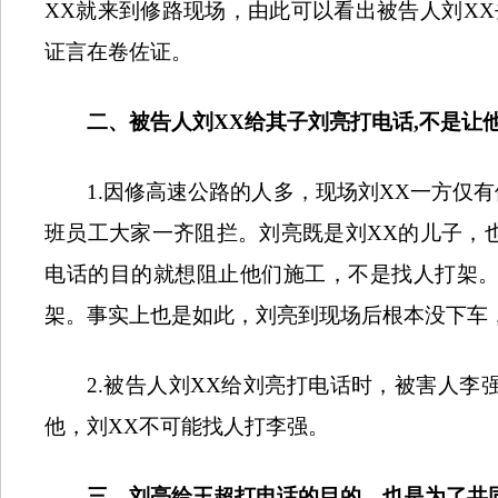
XX
就来到修路现场，由此可以看出被告人刘
XX
证言在卷佐证。
二、被告人刘
XX
给其子刘亮打电话
,
不是让
1.
因修高速公路的人多，现场刘
XX
一方仅有
班员工大家一齐阻拦。刘亮既是刘
XX
的儿子，
电话的目的就想阻止他们施工，不是找人打架
架。事实上也是如此，刘亮到现场后根本没下车
2.
被告人刘
XX
给刘亮打电话时，被害人李
他，刘
XX
不可能找人打李强。
三、刘亮给王超打电话的目的，也是为了共