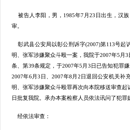
被告人李阳，男，
1985
年
7
月
23
日出生，汉族
审。
彰武县公安局以彰公刑诉字
(2007)
第
113
号起
明、张军涉嫌聚众斗殴一案，我院于
2007
年
5
月
3
条、第
39
条规定，于
2007
年
5
月
3
日已告知犯罪嫌
2007
年
6
月
3
日、
2007
年
8
月
2
日退回公安机关补
明、张军涉嫌聚众斗殴罪再次向本院移送审查起
日批复我院。承办本案检察人员依法讯问了犯罪
经依法审查：