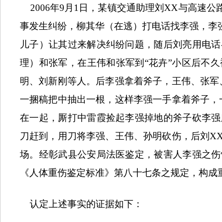
2006
年
9
月
1
日，某镇交通助理刘
XX
与高速公
事发生纠纷，柳其华（在逃）打电话找李强，李
儿子）让其过来解决纠纷问题，随后刘亮用电话
理）和张军，在王伟和张军到“花卉”小区后不
明、刘新刚等人。后李强拿着斧子，王伟、张军
一捆稿把中抽出一根，这样李强一手拿着斧子，
在一起，厮打中雷霞捡起李强掉地的斧子砍李强
刀赶到，用刀将李强、王伟、孙明砍伤，后刘
X
场。经彰武县公安局法医鉴定，被害人李强之伤
《人体重伤鉴定标准》第八十七条之规定，构成
认定上述事实的证据如下：