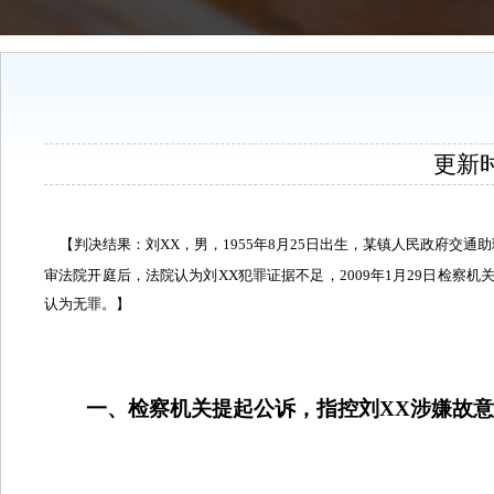
更新时间
【判决结果：刘
XX
，
男，
1955
年
8
月
25
日出生，某镇人民政府交通助
审法院开庭后，法院认为刘
XX
犯罪证据不足，
2009
年
1
月
29
日检察机
认为无罪。】
一、检察机关提起公诉，指控刘
XX
涉嫌故意