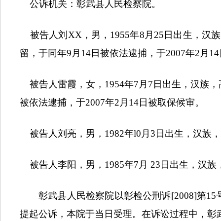
公诉机关：彰武县人民检察院。
被告人刘
XX
，男，
1955
年
8
月
25
日出生，汉族
留，于同年
9
月
14
日被依法逮捕，于
2007
年
2
月
14
被告人雷霞，女，
1954
年
7
月
7
日出生，汉族，
被依法逮捕，于
2007
年
2
月
14
日被取保候审。
被告人刘亮，男，
1982
年
l0
月
3
日出生，汉族，
被告人李阳，男，
1985
年
7
月
23
日出生，汉族
彰武县人民检察院以彰检公刑诉
[2008]
第
15
提起公诉，本院于当日受理。在诉讼过程中，彰