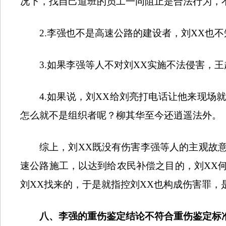
况下，找自己道班的员工一同阻止是合法行为，
2.
李强也不是高速公路的建设者，刘
XX
也不
3.
如果李强等人不对刘
XX
实施不法侵害，王
4.
如果说，刘
XX
给刘亮打电话让他来现场
怎么就不是组织者呢？柳其华至今还逍遥法外。
综上，刘
XX
既没有伤害李强等人的主观故
速公路施工，以达到给农民补偿之目的，刘
XX
刘
XX
找来的，于是就指控刘
XX
也构成伤害罪，
八、李强的重伤鉴定结论不符合重伤鉴定标