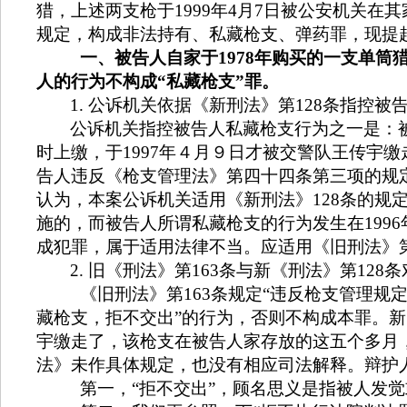
猎，上述两支枪于
1999
年
4
月
7
日被公安机关在其
规定，构成非法持有、私藏枪支、弹药罪，现提
一、被告人自家于
1978
年购买的一支单筒
人的行为不构成“私藏枪支”罪。
1.
公诉机关依据《新刑法》第
128
条指控被
公诉机关指控被告人私藏枪支行为之一是：
时上缴，于
1997
年４月９日才被交警队王传宇缴
告人违反《枪支管理法》第四十四条第三项的规定
认为，本案公诉机关适用《新刑法》
128
条的规
施的，而被告人所谓私藏枪支的行为发生在
1996
成犯罪，属于适用法律不当。应适用《旧刑法》
2.
旧《刑法》第
163
条与新《刑法》第
128
条
《旧刑法》第
163
条规定“违反枪支管理规
藏枪支，拒不交出”的行为，否则不构成本罪。
宇缴走了，该枪支在被告人家存放的这五个多月
法》未作具体规定，也没有相应司法解释。辩护人
第一，“拒不交出”，顾名思义是指被人发