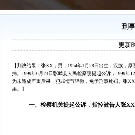
刑事
更新时间
【判决结果：张
XX
，男，
1954
年
1
月
28
日出生，汉族，原
捕。
1999
年
6
月
23
日彰武县人民检察院提起公诉，
1999
年
12
为未造成严重后果，犯罪情节轻微，免予刑事处罚。张
XX
果。】
一、检察机关提起公诉，指控被告人张
XX