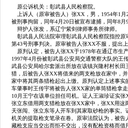
原公诉机关：彰武县人民检察院。
上诉人（原审被告人）张
XX
，男，
1954
年
1
月
被刑事拘留，同年
4
月
20
日被宣布逮捕，同年
8
月
辩护人张发，系辽宁紫剑律师事务所律师。
彰武县人民法院审理彰武县人民检察院指控原
第
43
号刑事判决。原审被告人张
XX
不服，提出
原判认定，被告人张
XX
于
1978
年在通辽市生
1997
年
4
月份被彰武县公安局交通警察大队的王
武县公安局哈尔套派出所放在该镇兴隆村村长田
猎，后被告人张
XX
将借来的两支枪放在家中，并
家中将其两条猎枪起出上缴。原判认定上述事实
车肇事时王传宇将被告人张
XX
家的单筒猎枪拿走
10
月王宁在该单位担任司机。证人王淑珍证实张
张立东借用两支猎枪放在张
XX
家中，张
XX
用这
天张闯、张立东等人开车到其家取砂枪的事实。
机关的提取枪支笔录在卷。原审法院认为，被告
藏枪支应当交出而拒不交出，没有配枪资格而借