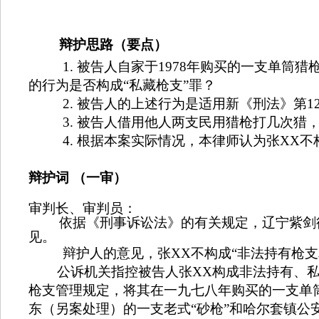
辩护思路（要点）
1.
被告人自家于
1978
年购买的一支单筒猎
的行为是否构成“私藏枪支”罪？
2.
被告人的上述行为是适用新《刑法》
第
1
3.
被告人借用他人两支民用猎枪打几次猎，
4.
根据本案实际情况，本律师认为张
XX
不
辩护词
（一审）
审判长、审判员：
依据《刑事诉讼法》的有关规定，辽宁紫剑
见。
辩护人的意见，张
XX
不构成
“非法持有枪支
公诉机关指控被告人张
XX
构成
非法持有、私
枪支管理规定，将其在一九七八年购买的一支单
东（另案处理）的一支老式“砂枪”和哈尔套镇