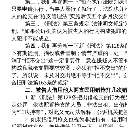
第二，我们再参照一下“拒不执行法院判决
只要申请执行，当事人履行了就行了，法院也并
人的枪支在“枪支管理法”实施后仅五个多月没交
第三，《刑法》第三条规定“法律明文规定
刑。”如果公诉机关认为被告人的行为构成犯罪
人犯罪不能成立。
第四，我们再分析一下新《刑法》第
128
条
下有期徒刑、拘役或者管制；情节严重的，处三
消了“拒不交出”这一定罪要件。意在嫌疑人不管
构成私藏枪支罪要求较宽，必须有“拒不交出”的
了。所以说，未及时交出绝不等于“拒不交出”。
合旧刑法第
163
条的规定。
二、被告人借用他人两支民用猎枪打几次猎
1.
新《刑法》
第
128
条把出借枪支的行为视
定处罚。依法配置枪支的人员，非法出租、出借枪
为“非法持有”，对此又无司法解释，公诉机关把
2.
如果把借用枪支也视为非法持有，借用
后面树林有鸟，把枪借给我用一下，某甲说，行