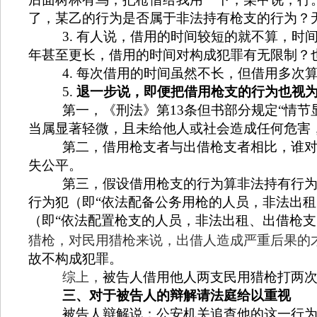
了，某乙的行为是否属于非法持有枪支的行为？
3.
有人说，借用的时间较短的就不算，时
年甚至更长，借用的时间对构成犯罪有无限制？
4.
每次借用的时间虽然不长，但借用多次
5.
退一步说，即便把借用枪支的行为也视为
第一，《刑法》第
13
条但书部分规定“情节
当属显著轻微，且未给他人或社会造成任何危害
第二，借用枪支者与出借枪支者相比，谁
失公平。
第三，假设借用枪支的行为算非法持有行
行为犯（即“依法配备公务用枪的人员，非法出
（即“依法配置枪支的人员，非法出租、出借枪
猎枪，对民用猎枪来说，出借人造成严重后果的
故不构成犯罪。
综上，
被告人借用他人两支民用猎枪打两次
三、对于被告人的辩解请法庭给以重视
被告人辩解说：公安机关追查他的这一行