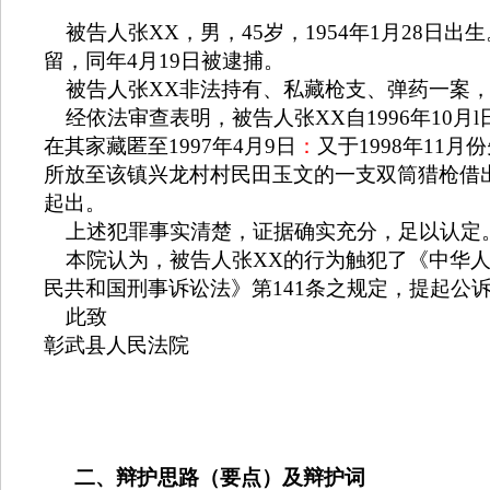
被告人张
XX
，男，
45
岁，
1954
年
1
月
28
日出生
留，同年
4
月
19
日被逮捕。
被告人张
XX
非法持有、私藏枪支、弹药一案
经依法审查表明，被告人张
XX
自
1996
年
10
月
l
在其家藏匿至
1997
年
4
月
9
日
：
又于
1998
年
11
月份
所放至该镇兴龙村村民田玉文的一支双筒猎枪借
起出。
上述犯罪事实清楚，证据确实充分，足以认定
本院认为，被告人张
XX
的行为触犯了《中华
民共和国刑事诉讼法》第
141
条之规定，提起公
此致
彰武县人民法院
二、辩护思路（要点）及辩护词