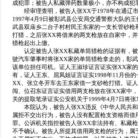
成犯罪；被告人私藏弹药数量极小，亦不构成犯
经审理查明，被告人张
XX
于
1978
年在通辽
1997
年
4
月
9
日被彰武县公安局交通警察大队的王
武县双庙乡二台子村村民王东家的一支长管砂枪
打猎，之后张
XX
将借来的两支枪放在自家中，并
猎枪起出上缴。
认定被告人张
XX
私藏单筒猎枪的证据有，被
驶汽车肇事时将张
XX
家的单筒猎枪拿走的，彰武
该单位担任司机。证人王淑珍证言证实张
XX
家的
有，证人王东、屈凤姐证言证实
1998
年
11
月份的
XX
、张立冬开车去王东家借一支砂枪打猎。证人
闯、位召东证言证实借用两支枪放在张
XX
家中，
关的提取笔录证实公安机关于
1999
年
4
月
7
日将张
本院认为，被告人张
XX
违反《中华人民共和
属拒不交出行为，被告人没有配置枪支资格而借
罪。公诉机关指控被告人张
XX
非法持有、私藏枪
不予确认。被告人所提其借用两支枪的行为，属