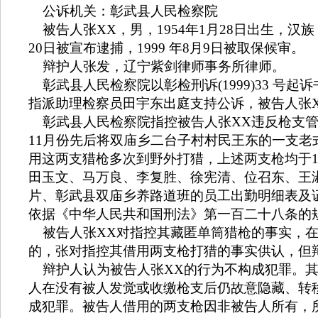
公诉机关：彰武县人民检察院
被告人张
XX
，男，
1954
年
1
月
28
日出生，汉族
20
日被宣布逮捕，
1999
年
8
月
9
日被取保候审。
辩护人张发，辽宁紫剑律师事务所律师。
彰武县人民检察院以彰检刑诉
(1999)33
号起诉
指派助理检察员田宇东出庭支持公诉，被告人张
彰武县人民检察院指控被告人张
XX
违反枪支
11
月份先后将双庙乡二台子村村民王东的一支老
用这两支猎枪多次到野外打猎，上述两支枪均于
田玉文、马万良、李复胜、徐宪清、位召东、王
片、彰武县双庙乡养路道班的员工出勤明细表及
依据《中华人民共和国刑法》第一百二十八条的
被告人张
XX
对指控其藏匿单筒猎枪的事实，
的，张对指控其借用两支枪打猎的事实供认，但
辩护人认为被告人张
XX
的行为不构成犯罪。
人在没有被人发觉或收缴枪支后仍故意隐藏、转
成犯罪。被告人借用的两支枪因非被告人所有，