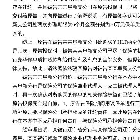
存在违约。并且被告某某阜新支公司在原告投保时，已将
交付给原告，并向原告进行了解释说明，有原告签字认可
新支公司处两次办理期限为
6
个月金额分别为
20
万元保单质
实的。
综上，原告在被告某某阜新支公司处购买的
HLF
两全
是其次。原告投保时，被告某某阜新支公司已尽了保险的
行完毕保单质押贷款和给付红利及利息的全部义务，但原
律支持。故此，请法庭依法驳回原告对被告某某阜新支公
被告某某阜新分行辩称：被告某某阜新分行在本案中
某阜新分行是保险公司的保险兼业代理人，应由被代理人
时，再一次确认对所购买的保单的相关保险权益都已经了
原告投保完全是自愿。
4
、原告在保险期间用该保单进行三
填补原则要求保险公司承担相应的违约责任，因此原告在
行在本案中不应承担任何责任，与保险公司承担连带责任
经审理查明，某银行辽宁省分行与某保险公司辽宁分
费用。某某银行领取了保险兼业代理业务许可证。
2011
年
1