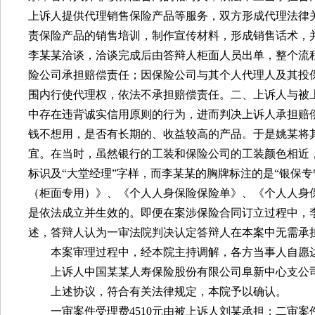
上诉人提供代理销售保险产品等服务，双方形成代理法律
责保险产品的销售培训，制作宣传材料，形成销售话术，
李某某洽谈，洽谈完成后由答辩人柜面人员出单，整个流
险公司承担赔偿责任；因保险公司与其个人代理人及其投
围内行使代理权，依法不承担赔偿责任。二、上诉人与被
中存在违背诚实信用原则的行为，进而判决上诉人承担赔
钱不想用，是否有长期的、收益较高的产品。于是姚某将
宜。在当时，虽然银行的工装和保险公司的工装颜色相近
标识及“大堂经理”字样，而李某某的胸牌标注的是“银保
（柜面专用）》、《个人人身保险保险单》、《个人人身
是依法成立并生效的。即便在案涉保险合同订立过程中，
述，答辩人认为一审法院判决认定答辩人在本案中无需承
本案审理过程中，经本院主持调解，各方当事人自愿
上诉人中国某某人寿保险股份有限公司阜新中心支公
上述协议，符合有关法律规定，本院予以确认。
一审案件受理费
4510
元由被上诉人刘某承担；二审案