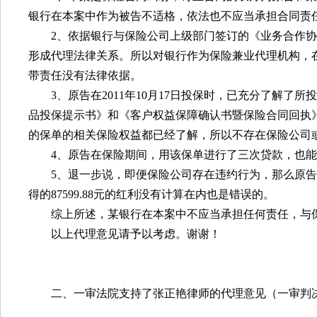
银行在本案中作为被告不适格，依法也不应当承担合同责
2
、依据银行与保险公司上级部门签订的《业务合作协
形成代理法律关系。所以对银行作为保险兼业代理机构，
带责任没有法律依据。
3
、原告在
2011
年
10
月
17
日投保时，已充分了解了所投
品投保提示书》和《客户权益保障确认书暨保险合同回执
的保单的相关保险权益都已经了解，所以不存在保险公司
4
、原告在保险期间，用该保单进行了三次贷款，也能
5
、退一步说，即便保险公司存在违约行为，那么原告
得的
87599.88
元的红利没有计算在内也是错误的。
综上所述，某银行在本案中不应当承担任何责任，与
以上代理意见请予以考虑。谢谢！
二、一审法院支持了张正艳律师的代理意见（一审判