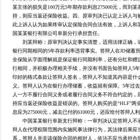
某主张的损失是
100
万元
5
年期存款利息
275000
元，而刘某
持，则应当返还保险收益。四、原审判决已认定上诉人与
此上诉人认为如果终审认定保险合同合法有效，上诉人和
国某某银行有限公司阜新分行承担责任。
刘某辩称：原审判决认定事实清楚，适用法律正确，
银行同期相同的
5
年存款利率违背事实。答辩人在
JD
储蓄
全保险从字面理解就是保证银行同期利率，还有分红和赠
行相同，并积极办理相关手续，并没有书面告知答辩人
5
年
印好的格式条款让答辩人签名，答辩人不知道其内容是什
义。答辩人认为在银行办理储蓄，收益就有保障。
5
年过去
人一方不履行合同义务或者履行合同义务不符合约定的，
持应当返还保险收益是错误的。答辩人购买的是“
HLF
”两
息应为
275000
元，减去已付的
61000
元，还应给付答辩人利
中国某某银行阜新支行辩称：一审判决认定答辩人不
辩人在代理权限范围内实施民事法律行为，其法律后果应
系，答辩人并非该保险合同的相对人，依法不应当承担合