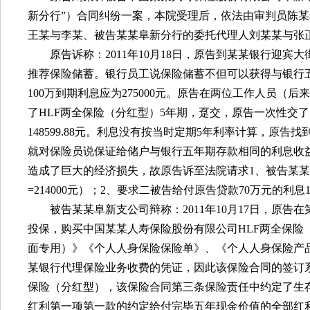
新分行”）合同纠纷一案，本院受理后，依法由审判员陈
王某与李某、被告某某阜新分行的委托代理人刘某某与张
原告诉称：
2011
年
10
月
18
日，原告到某某银行迎宾大
推荐保险储蓄。银行员工说保险储蓄不但可以获得与银行
100
万到期利息应为
275000
元。原告在两位工作人员（后来
了
HLF
两全保险（分红型）
5
年期，趸交，原告一次性交了
148599.88
元。利息没有按当时定期
5
年利率计算，原告找
就对保险员说保证给储户与银行五年期存款相同的利息收
造成了巨大的经济损失，故原告诉至法院请求
1
、被告某某
=214000
元）；
2
、要求二被告给付原告贷款
70
万元的利息
被告某某阜新支公司辩称：
2011
年
10
月
17
日，原告在
投保，购买中国某某人寿保险股份有限公司
HLF
两全保险
面专用）》《个人人身保险保险单》、《个人人身保险产
某银行代理保险业务收费的凭证，因此该保险合同的签订
保险（分红型），该保险合同第三条保险责任中约定了生
红利第一项第一款的约定给付完毕五年现金价值的全部红