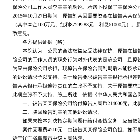
保险公司工作人员李某某的劝说、承诺下投保了某保险公
2015
年
10
月
27
日期间，原告刘某因需要资金在被告某某保
（其中本金
100
万元、红利
87599.88
元、利息
61000
元）。
致意见。
各方提供证据（略）
本院认为，公民的合法权益应受法律保护。原告在被
险公司的工作人员的职务行为对外代表的是该公司，且原
为应由保险公司承担。现原告在保险合同到期后未能按承
的诉讼请求予以支持。关于原告要求被告某某银行承担连
告某某银行承担连带责任的主张不予支持。关于原告要求
此项主张不予支持。综上所述，依据《中华人民共和国合
一、被告某某保险公司给付原告人民币
214000
元。此
二、驳回原告刘某的其他诉讼请求。
如果未按本判决指定期间履行给付金钱义务，应当依
案件受理费
4510
元，由被告某某保险公司负担。如不
诉于辽宁省阜新市中级人民法院。