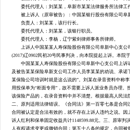
委托代理人：刘某某，阜新市某某法律服务所法律工
被上诉人（原审被告）：中国某银行股份有限公司阜
负责人：刘某某，该行行长。
委托代理人：刘某某，该银行职员。
委托代理人：李杨，辽宁紫剑律师事务所律师。
上诉人中国某某人寿保险股份有限公司阜新中心支公
(2017)
辽
0902
民初
20
号民事判决，向本院提起上诉。本院
中国某某人寿保险股份有限公司阜新中心支公司上诉
及被告某某保险阜新支公司工作人员李某某的劝说、承诺
某保险公司培训时就是这么说的”。刘某在录音资料中称
用投保单为“柜面专用”，故不需要上诉人派业务员办理
该保险产品的，在录音资料中并不清楚。根据最高人民法
二、原判适用法律错误。《合同法》第一百零七条是合同
合同被认定是合法有效的，就不存在上诉人违约之说。因
诉人红利和保单固定收益共计
1148599.88
元。三、原审判
人有权请求变更或撤销合同；第五十八条的规定，合同被