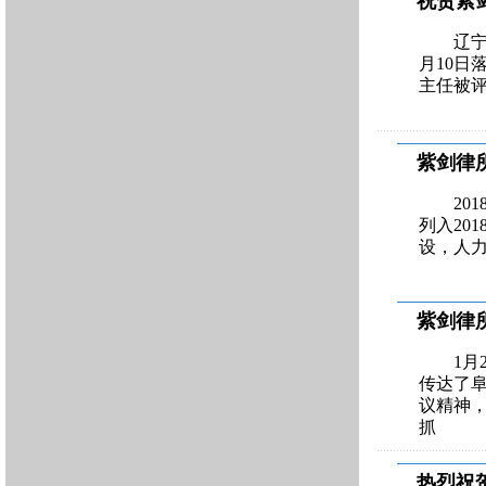
祝贺紫剑
辽宁
月10日
主任被评
紫剑律
20
列入20
设，人
紫剑律
1
传达了
议精神，
抓
热烈祝