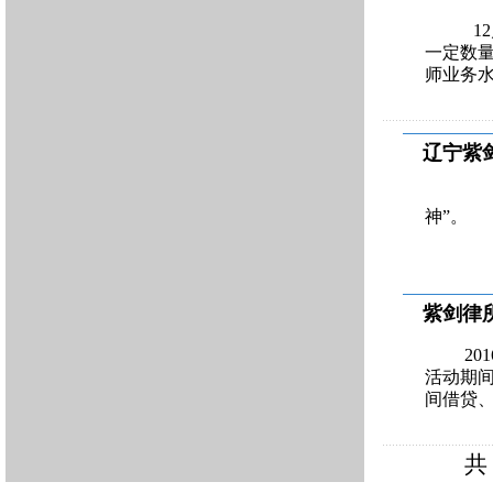
12
一定数
师业务
辽宁紫
5
神”。
紫剑律
20
活动期
间借贷
共