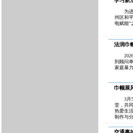
学习新
为进
州区和
电赋能
法润巾
20
到顾问单
家庭暴
巾帼展
3
堂，共
热爱生
制作与
交通事