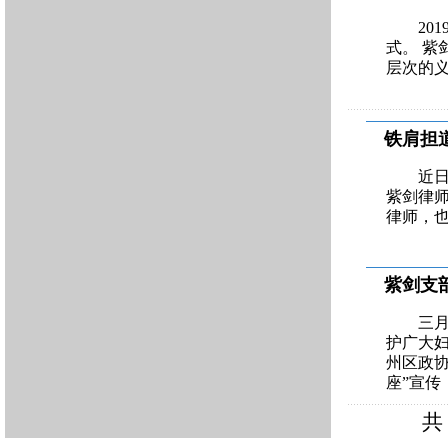
20
式。 紫
层次的
铁肩担
近日
紫剑律
律师，也
紫剑支
三
护广大
州区政协
座”宣传
共