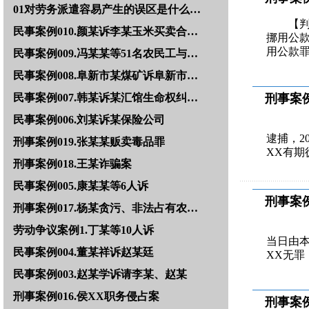
01对劳务派遣容易产生的误区是什么…
【
民事案例010.颜某诉李某玉米买卖合…
挪用公款
用公款
民事案例009.冯某某等51名农民工与…
民事案例008.阜新市某煤矿诉阜新市…
民事案例007.韩某诉某汇馆生命权纠…
刑事案例
民事案例006.刘某诉某保险公司
【判
逮捕，2
刑事案例019.张某某贩卖毒品罪
XX有期
刑事案例018.王某诈骗案
民事案例005.康某某等6人诉
刑事案例
刑事案例017.杨某贪污、非法占有农…
【判
劳动争议案例1.丁某等10人诉
当日由本
民事案例004.董某祥诉赵某廷
XX无罪，
民事案例003.赵某学诉请李某、赵某
刑事案例016.侯XX职务侵占案
刑事案例